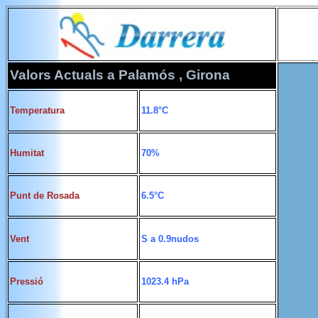
Valors Actuals
a Palamós , Girona
Temperatura
11.8°C
Humitat
70%
Punt de Rosada
6.5°C
Vent
S a 0.9nudos
Pressió
1023.4 hPa