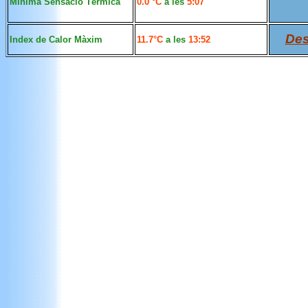
Mínima Sensació Tèrmica
0.0 °C
a
les
5:07
Des
Index de Calor Màxim
11.7°C
a
les
13:52