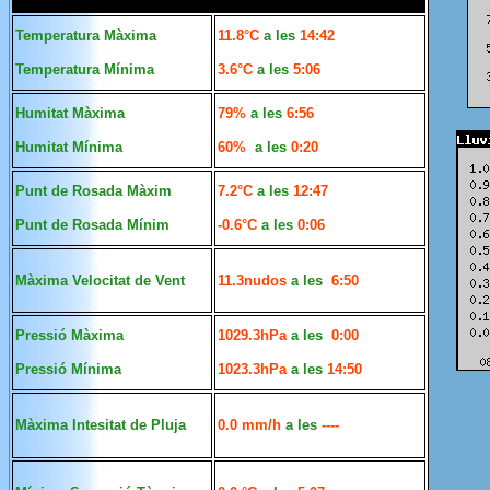
Temperatura Màxima
11.8°C
a
les
14:42
Temperatura Mínima
3.6°C
a
les
5:06
Humitat Màxima
79%
a
les
6:56
Humitat Mínima
60%
a
les
0:20
Punt de Rosada Màxim
7.2°C
a
les
12:47
Punt de Rosada
Mínim
-0.6°C
a
les
0:06
Màxima Velocitat de Vent
11.3nudos
a
les
6:50
Pressió Màxima
1029.3hPa
a
les
0:00
Pressió Mínima
1023.3hPa
a
les
14:50
Màxima Intesitat de Pluja
0.0 mm/h
a
les
----