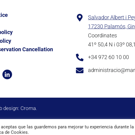
tice
Salvador Albert i Pe
17230 Palamós, Gi
olicy
Coordinates
olicy
41º 50,4 N i 03º 08,
ervation Cancellation
+34 972 60 10 00
administracio@ma
 design: Croma.
Suggestions
", aceptas que las guardemos para mejorar tu experiencia durante la
ca de Cookies.