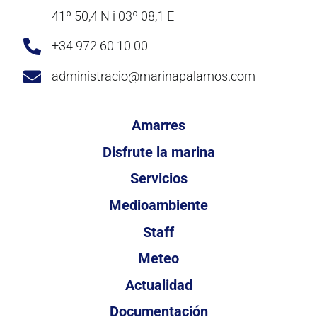
41º 50,4 N i 03º 08,1 E
+34 972 60 10 00
administracio@marinapalamos.com
Amarres
Disfrute la marina
Servicios
Medioambiente
Staff
Meteo
Actualidad
Documentación