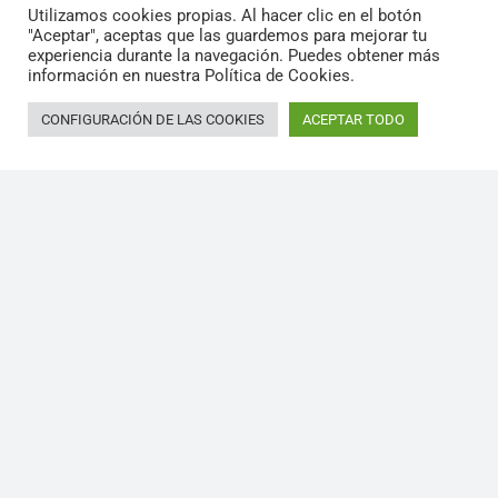
Utilizamos cookies propias. Al hacer clic en el botón
Política de Cancelación de Reservas
"Aceptar", aceptas que las guardemos para mejorar tu
experiencia durante la navegación. Puedes obtener más
información en nuestra Política de Cookies.
CONFIGURACIÓN DE LAS COOKIES
ACEPTAR TODO
©2024 /
Marina Palamós
Port Esportiu /
Diseño
web WordPress: Croma.
Sugerencias