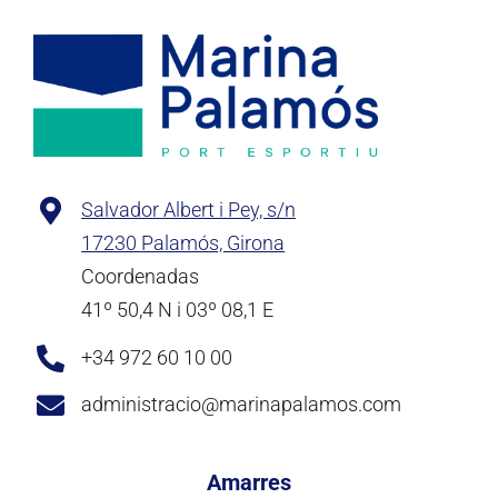
Salvador Albert i Pey, s/n
17230 Palamós, Girona
Coordenadas
41º 50,4 N i 03º 08,1 E
+34 972 60 10 00
administracio@marinapalamos.com
Amarres