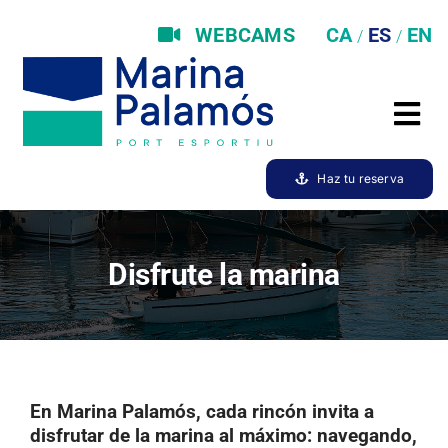
Saltar
al
WEBCAMS
contenido
Tog
Amarres
Nav
Haz tu reserva
Disfrute la marina
Servicios
Disfrute la marina
Medioambiente
Staff
Meteo
En Marina Palamós, cada rincón invita a
Actualidad
disfrutar de la marina al máximo: navegando,