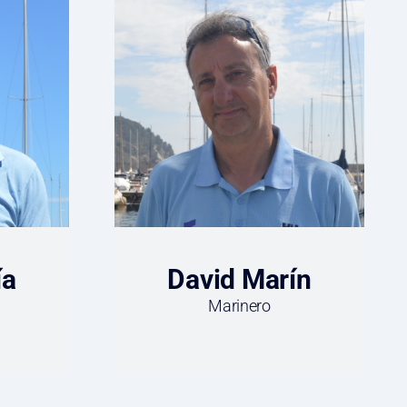
ía
David Marín
Marinero