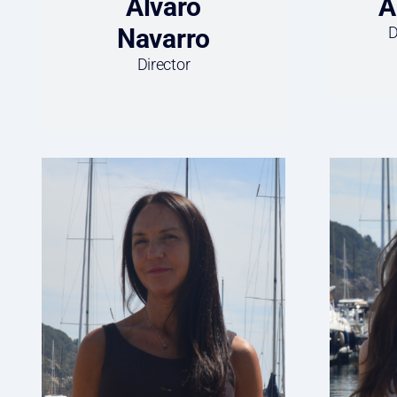
Álvaro
A
Navarro
D
Director