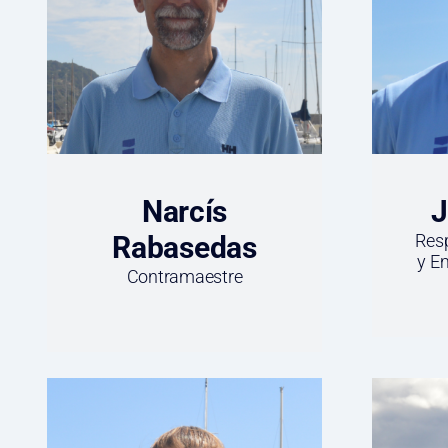
Narcís
J
Rabasedas
Res
y E
Contramaestre