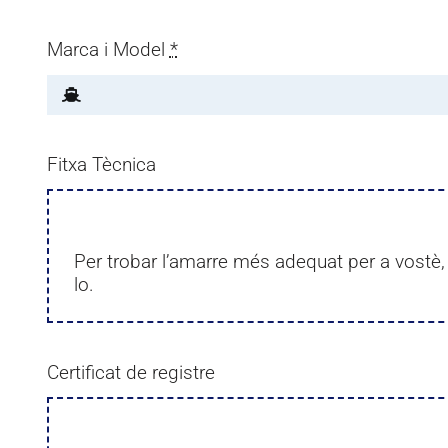
Marca i Model
*
Fitxa Tècnica
Per trobar l’amarre més adequat per a vostè, 
lo.
Certificat de registre