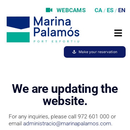
Skip
to
WEBCAMS
content
Tog
Berths
Nav
Make your reservation
Enjoy the marina
Services
Environment
We are updating the
Staff
website.
Meteo
For any inquiries, please call 972 601 000 or
email
administracio@marinapalamos.com
.
News