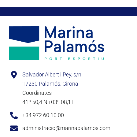
Salvador Albert i Pey, s/n
17230 Palamós, Girona
Coordinates
41º 50,4 N i 03º 08,1 E
+34 972 60 10 00
administracio@marinapalamos.com