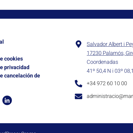
al
Salvador Albert i Pe
17230 Palamós, Gi
de cookies
Coordenadas
de privacidad
41º 50,4 N i 03º 08,
de cancelación de
+34 972 60 10 00
administracio@ma