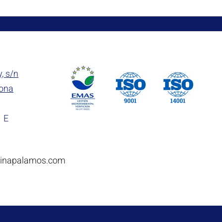
y, s/n
rona
1 E
rinapalamos.com