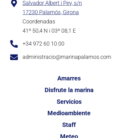
Salvador Albert i Pey, s/n
17230 Palamós, Girona
Coordenadas
41º 50,4 N i 03º 08,1 E
+34 972 60 10 00
administracio@marinapalamos.com
Amarres
Disfrute la marina
Servicios
Medioambiente
Staff
Meteo