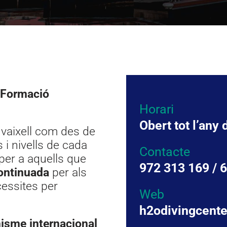
i Formació
Horari
Obert tot l’any 
 vaixell com des de
s i nivells de cada
Contacte
per a aquells que
972 313 169 / 
ontinuada
per als
cessites per
Web
h2odivingcent
isme internacional