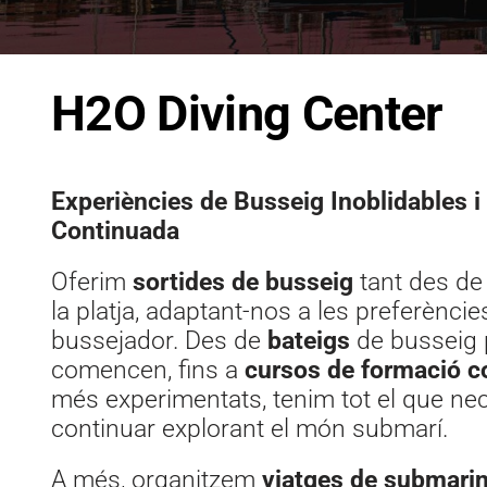
H2O Diving Center
Experiències de Busseig Inoblidables 
Continuada
Oferim
sortides de busseig
tant des de
la platja, adaptant-nos a les preferèncie
bussejador. Des de
bateigs
de busseig 
comencen, fins a
cursos de formació c
més experimentats, tenim tot el que ne
continuar explorant el món submarí.
A més, organitzem
viatges de submarin