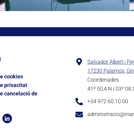
l
Salvador Albert i Pe
17230 Palamós, Gi
de cookies
Coordenades
e privacitat
41º 50,4 N i 03º 08,
de cancelació de
+34 972 60 10 00
administracio@ma