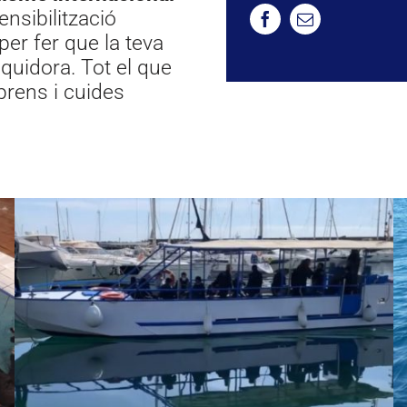
nsibilització
per fer que la teva
iquidora. Tot el que
prens i cuides