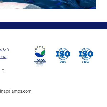
y, s/n
rona
1 E
rinapalamos.com