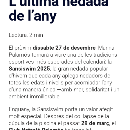
L’última nedada
Documentació
de l’any
Contacte
Lectura: 2 min
El pròxim
dissabte 27 de desembre
, Marina
Palamós tornarà a viure una de les tradicions
esportives més esperades del calendari: la
Sansiswim 2025
, la gran nedada popular
d’hivern que cada any aplega nedadors de
totes les edats i nivells per acomiadar l’any
d’una manera única —amb mar, solidaritat i un
ambient immillorable.
Enguany, la Sansiswim porta un valor afegit
molt especial. Després del col·lapse de la
cúpula de la piscina el passat
29 de març
, el