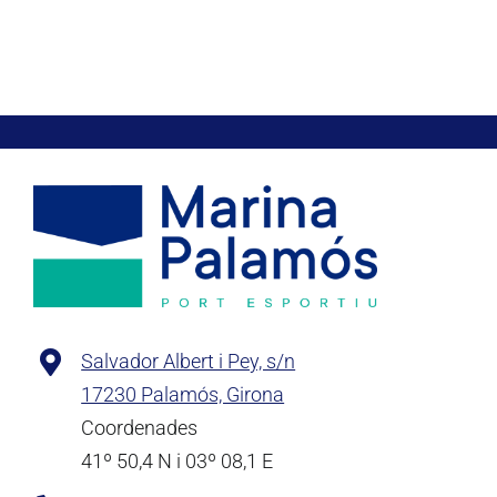
Salvador Albert i Pey, s/n
17230 Palamós, Girona
Coordenades
41º 50,4 N i 03º 08,1 E