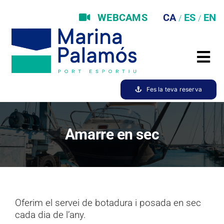
Skip
to
WEBCAMS
content
Tog
Amarratges
Nav
Fes la teva reserva
Gaudeix la marina
Serveis
Amarre en sec
Medi Ambient
Staff
Meteo
Oferim el servei de botadura i posada en sec
Actualitat
cada dia de l’any.