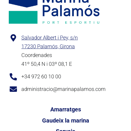
Salvador Albert i Pey, s/n
17230 Palamós, Girona
Coordenades
41º 50,4 N i 03º 08,1 E
+34 972 60 10 00
administracio@marinapalamos.com
Amarratges
Gaudeix la marina