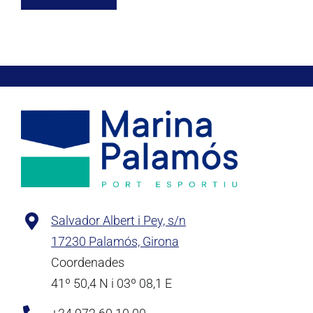
Salvador Albert i Pey, s/n
17230 Palamós, Girona
Coordenades
41º 50,4 N i 03º 08,1 E