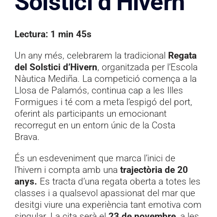
Solstici d’Hivern
Documentació
Contacte
Lectura: 1 min 45s
Un any més, celebrarem la tradicional
Regata
del Solstici d’Hivern
, organitzada per l’Escola
Nàutica Mediña. La competició comença a la
Llosa de Palamós, continua cap a les Illes
Formigues i té com a meta l’espigó del port,
oferint als participants un emocionant
recorregut en un entorn únic de la Costa
Brava.
És un esdeveniment que marca l’inici de
l’hivern i compta amb una
trajectòria de 20
anys.
Es tracta d’una regata oberta a totes les
classes i a qualsevol apassionat del mar que
desitgi viure una experiència tant emotiva com
singular. La cita serà el
23 de novembre
, a les