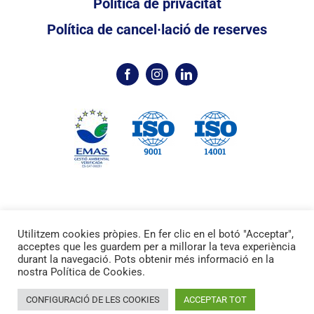
Política de privacitat
Política de cancel·lació de reserves
Utilitzem cookies pròpies. En fer clic en el botó "Acceptar",
©2024 /
Marina Palamós
Port Esportiu /
Disseny
acceptes que les guardem per a millorar la teva experiència
web WordPress: Croma.
durant la navegació. Pots obtenir més informació en la
nostra Política de Cookies.
Suggeriments
CONFIGURACIÓ DE LES COOKIES
ACCEPTAR TOT