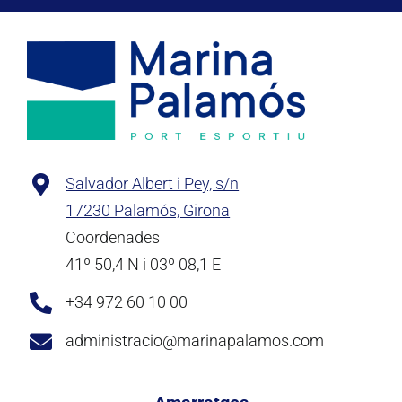
Salvador Albert i Pey, s/n
17230 Palamós, Girona
Coordenades
41º 50,4 N i 03º 08,1 E
+34 972 60 10 00
administracio@marinapalamos.com