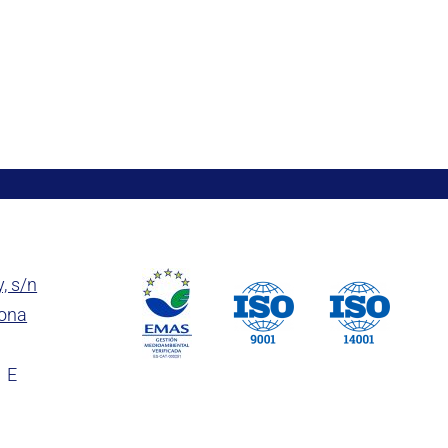
y, s/n
rona
1 E