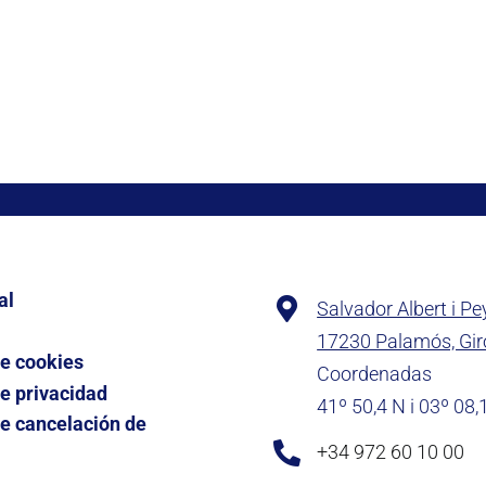
al
Salvador Albert i Pe
17230 Palamós, Gi
de cookies
Coordenadas
de privacidad
41º 50,4 N i 03º 08,
de cancelación de
+34 972 60 10 00