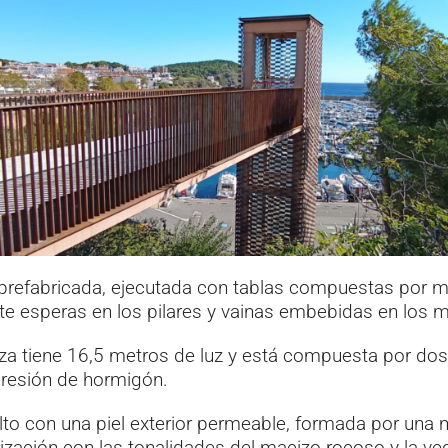
s prefabricada, ejecutada con tablas compuestas por ma
 esperas en los pilares y vainas embebidas en los ma
aza tiene 16,5 metros de luz y está compuesta por do
mpresión de hormigón.
elto con una piel exterior permeable, formada por una 
ización con las tonalidades del macizo rocoso y la ve