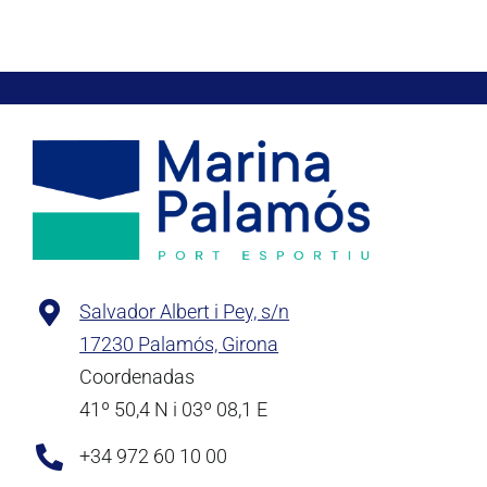
Salvador Albert i Pey, s/n
17230 Palamós, Girona
Coordenadas
41º 50,4 N i 03º 08,1 E
+34 972 60 10 00