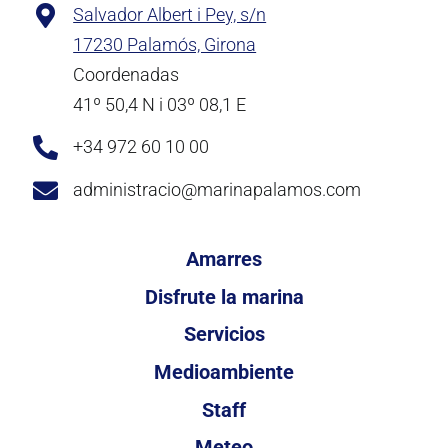
Salvador Albert i Pey, s/n
17230 Palamós, Girona
Coordenadas
41º 50,4 N i 03º 08,1 E
+34 972 60 10 00
administracio@marinapalamos.com
Amarres
Disfrute la marina
Servicios
Medioambiente
Staff
Meteo