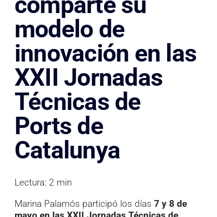
comparte su
Documentación
modelo de
Contacto
innovación en las
XXII Jornadas
Técnicas de
Ports de
Catalunya
Lectura: 2 min
Marina Palamós participó los días
7 y 8 de
mayo en las XXII Jornadas Técnicas de